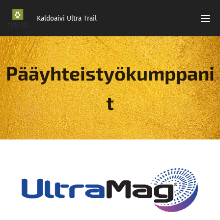
Kaldoaivi Ultra Trail
Pääyhteistyökumppani
t