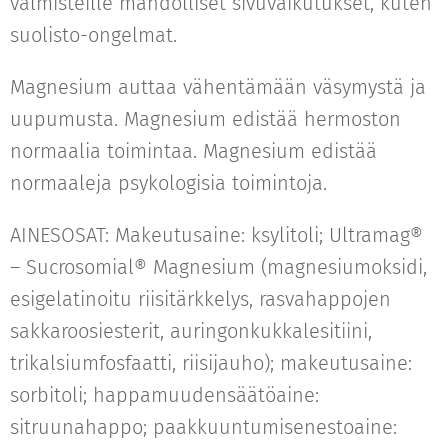
valmisteille mahdolliset sivuvaikutukset, kuten
suolisto-ongelmat.
Magnesium auttaa vähentämään väsymystä ja
uupumusta. Magnesium edistää hermoston
normaalia toimintaa. Magnesium edistää
normaaleja psykologisia toimintoja.
AINESOSAT: Makeutusaine: ksylitoli; Ultramag®
– Sucrosomial® Magnesium (magnesiumoksidi,
esigelatinoitu riisitärkkelys, rasvahappojen
sakkaroosiesterit, auringonkukkalesitiini,
trikalsiumfosfaatti, riisijauho); makeutusaine:
sorbitoli; happamuudensäätöaine:
sitruunahappo; paakkuuntumisenestoaine: