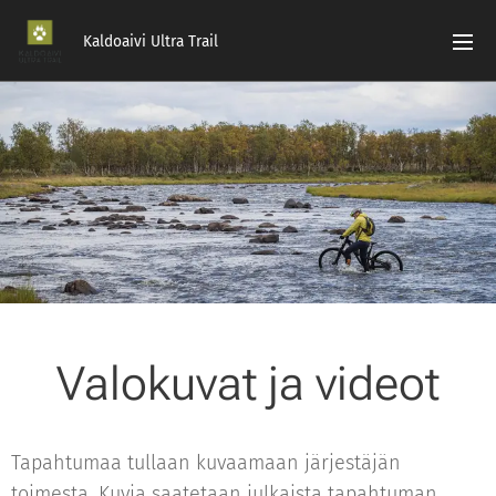
Kaldoaivi Ultra Trail
Valokuvat ja videot
Tapahtumaa tullaan kuvaamaan järjestäjän
toimesta. Kuvia saatetaan julkaista tapahtuman