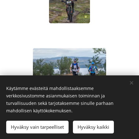
Käytämme evästeitä mahdollistaaksemme
verkkosivustomme asianmukaisen toiminnan ja
turvallisuuden sekä tarjotaksemme sinulle parhaan
mahdollisen käyttökokemuksen.
70°NORTH MTB, Trailrun & Road
Evästeet
Kielet
Hyväksy vain tarpeelliset
Hyväksy kaikki
Suomi
English