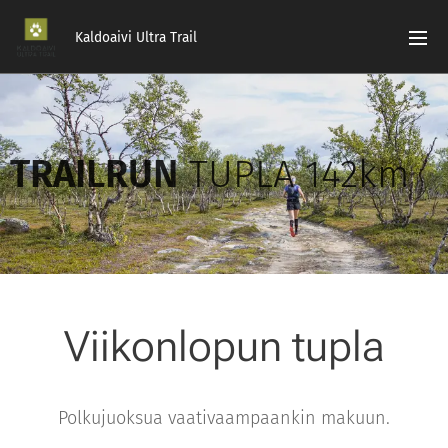
Kaldoaivi Ultra Trail
TRAILRUN
TUPLA 142km
Viikonlopun tupla
Polkujuoksua vaativaampaankin makuun.